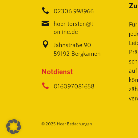
Zuf

02306 998966

hoer-torsten@t-
Für
online.de
jed
Lei

Jahnstraße 90
Prä
59192 Bergkamen
sch
auf
Notdienst
kön

016097081658
zäh
ver
© 2025 Hoer Bedachungen