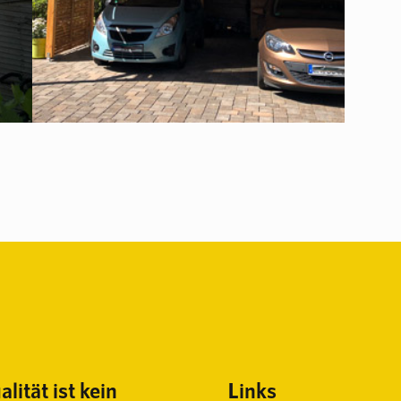
lität ist kein
Links